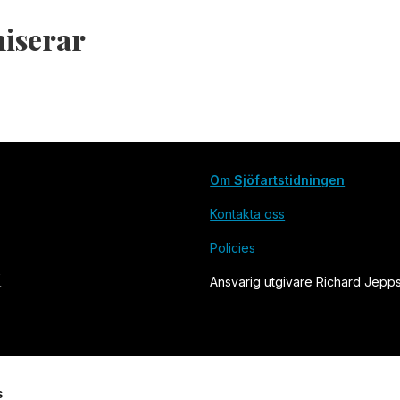
iserar
Om Sjöfartstidningen
Kontakta oss
Policies
Ansvarig utgivare Richard Jepp
s