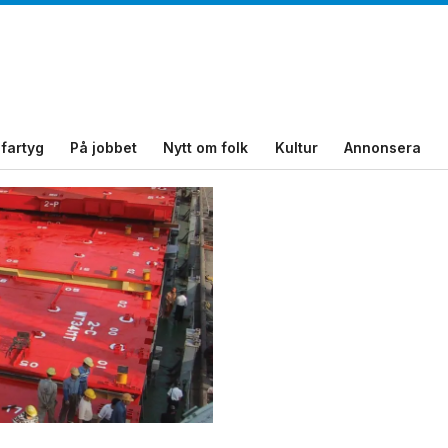
fartyg
På jobbet
Nytt om folk
Kultur
Annonsera