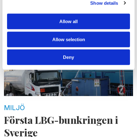
HAMN/LOGISTIK
Show details
LBG-bunkring vid ny
anläggning
Allow all
Allow selection
Deny
MILJÖ
Första LBG-bunkringen i
Sverige