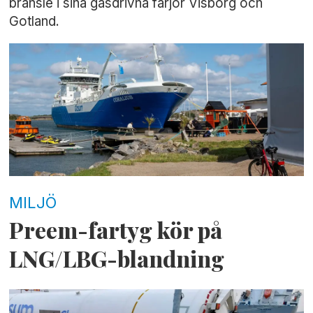
bränsle i sina gasdrivna färjor Visborg och
Gotland.
MILJÖ
Preem-fartyg kör på
LNG/LBG-blandning