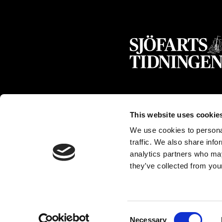
This website uses cookie
We use cookies to personal
traffic. We also share info
analytics partners who may
they’ve collected from your
Consent
Necessary