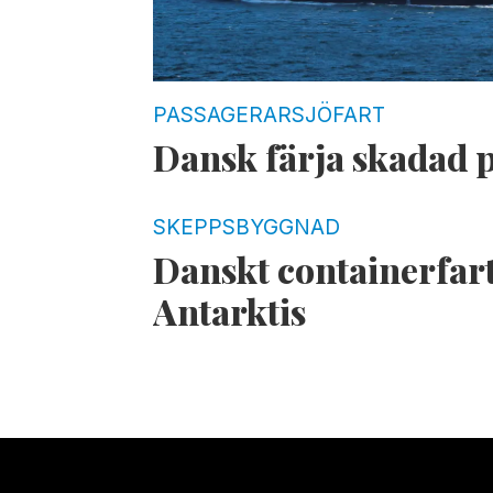
PASSAGERARSJÖFART
Dansk färja skadad p
SKEPPSBYGGNAD
Danskt containerfart
Antarktis