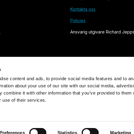
Kontakta oss
Policies
Ansvarig utgivare Richard Jepp
s
ise content and ads, to provide social media features and to an
rmation about your use of our site with our social media, advertis
Grundad 1905. Utges av Svensk Sjöfarts Tidnings Förlag AB
 combine it with other information that you’ve provided to them o
 use of their services.
Powered by Labrador CMS
Preferences
Statistics
Marketing