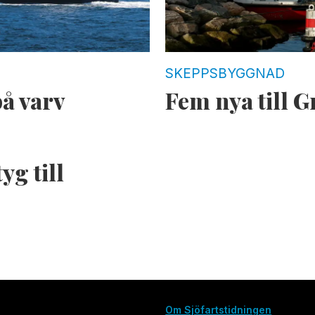
SKEPPSBYGGNAD
å varv
Fem nya till 
yg till
Om Sjöfartstidningen