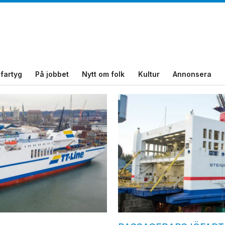
fartyg
På jobbet
Nytt om folk
Kultur
Annonsera