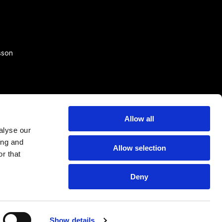
sson
Allow all
alyse our
ing and
Allow selection
r that
Deny
Show details