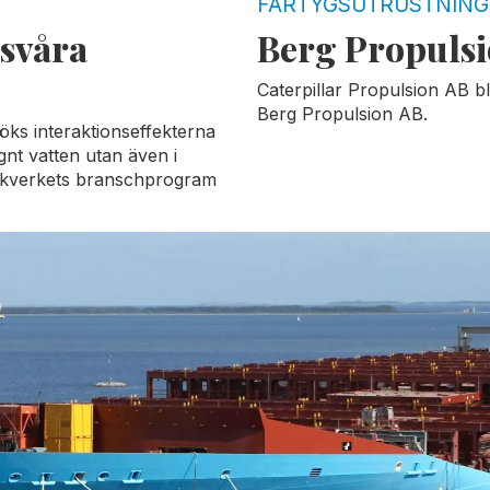
FARTYGSUTRUSTNING
 svåra
Berg Propulsio
Caterpillar Propulsion AB b
Berg Propulsion AB.
öks interaktionseffekterna
gnt vatten utan även i
afikverkets branschprogram