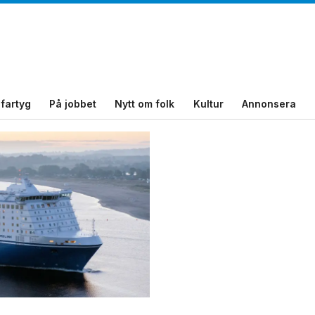
fartyg
På jobbet
Nytt om folk
Kultur
Annonsera