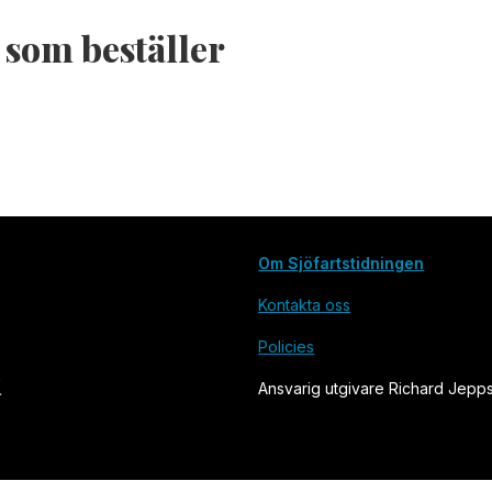
 som beställer
Om Sjöfartstidningen
Kontakta oss
Policies
Ansvarig utgivare Richard Jepp