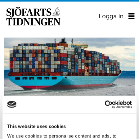
Logga in
Tag:
wto
EKONOMI
Krisen i Röda havet kan
This website uses cookies
trycka upp inflationen
We use cookies to personalise content and ads, to