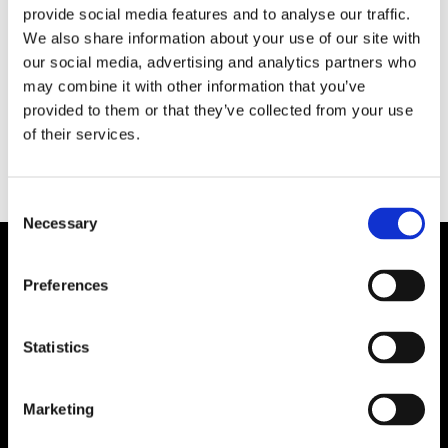
provide social media features and to analyse our traffic.
Världshandelsorganisationen WTO förutspår
We also share information about your use of our site with
ökad global handel efter förra årets nedgång.
our social media, advertising and analytics partners who
Samtidigt kan en långvarig kris i Röda havet
may combine it with other information that you’ve
skapa stora störningar i världsekonomin.
provided to them or that they’ve collected from your use
of their services.
Consent
Necessary
Selection
Preferences
Statistics
Marketing