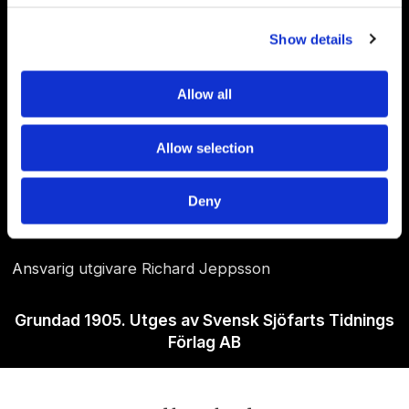
Show details
Allow all
Om Sjöfartstidningen
Allow selection
Kontakta oss
Deny
Policies
Ansvarig utgivare Richard Jeppsson
Grundad 1905. Utges av Svensk Sjöfarts Tidnings
Förlag AB