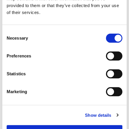
kryssningsfartyg
provided to them or that they’ve collected from your use
of their services.
Consent
Necessary
Selection
Preferences
Statistics
PASSAGERARSJÖFART
Hapag-Lloyd beställer från
Marketing
Norge
Show details