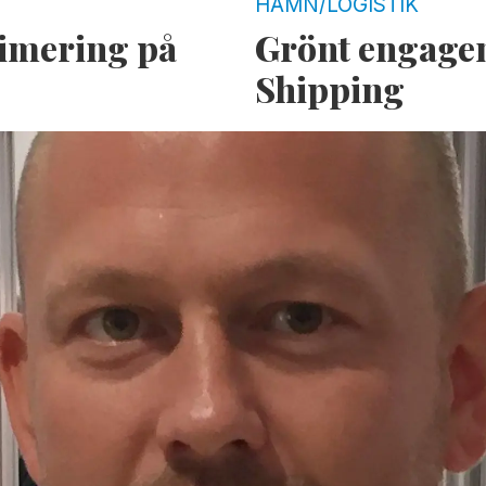
HAMN/LOGISTIK
timering på
Grönt engage
Shipping