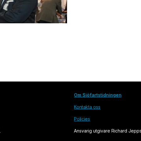
Om Sjöfartstidningen
Kontakta oss
Policies
Ansvarig utgivare Richard Jepp