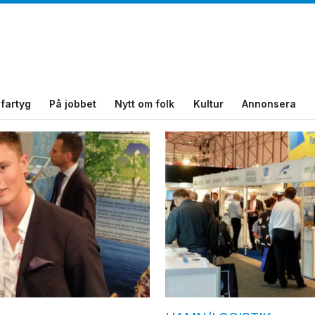
fartyg
På jobbet
Nytt om folk
Kultur
Annonsera