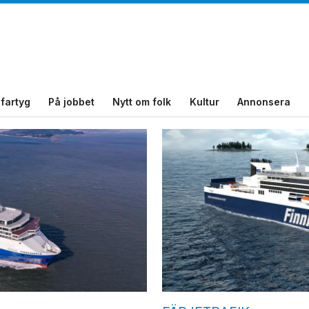
fartyg
På jobbet
Nytt om folk
Kultur
Annonsera