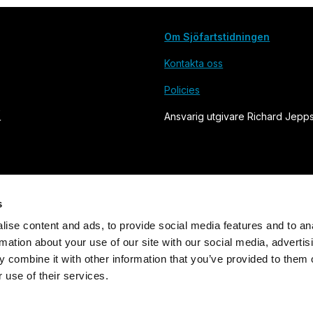
Om Sjöfartstidningen
Kontakta oss
Policies
Ansvarig utgivare Richard Jepp
s
ise content and ads, to provide social media features and to an
rmation about your use of our site with our social media, advertis
Grundad 1905. Utges av Svensk Sjöfarts Tidnings Förlag AB
 combine it with other information that you’ve provided to them o
 use of their services.
Powered by Labrador CMS