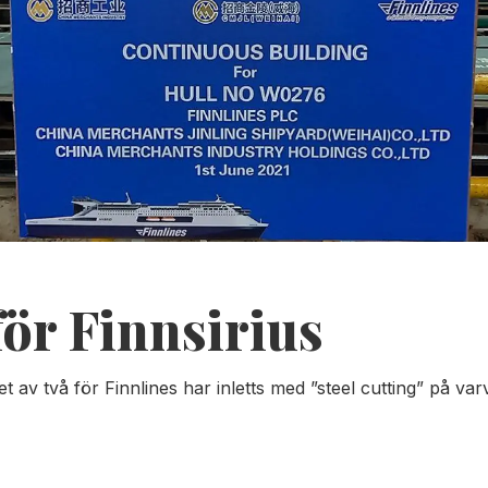
för Finnsirius
 av två för Finnlines har inletts med ”steel cutting” på varv