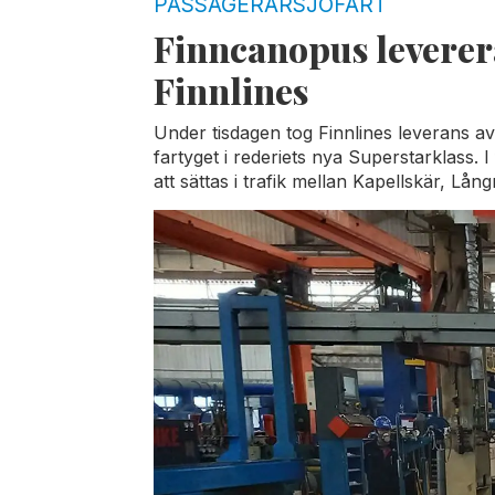
PASSAGERARSJÖFART
Finncanopus leverera
Finnlines
Under tisdagen tog Finnlines leverans a
fartyget i rederiets nya Superstarklass. I
att sättas i trafik mellan Kapellskär, Lå