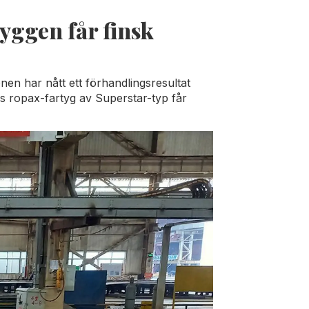
yggen får finsk
en har nått ett förhandlingsresultat
es ropax-fartyg av Superstar-typ får