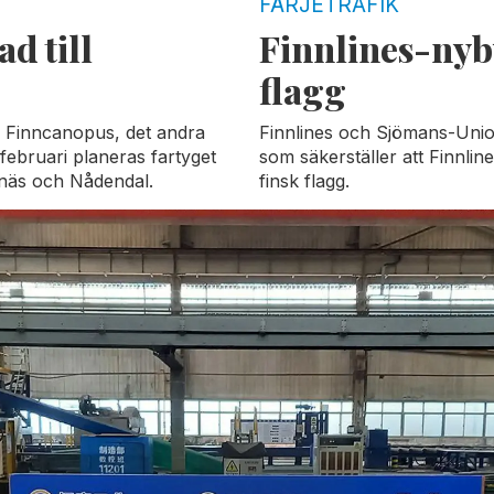
FÄRJETRAFIK
d till
Finnlines-nyb
flagg
v Finncanopus, det andra
Finnlines och Sjömans-Union
 februari planeras fartyget
som säkerställer att Finnlin
ngnäs och Nådendal.
finsk flagg.