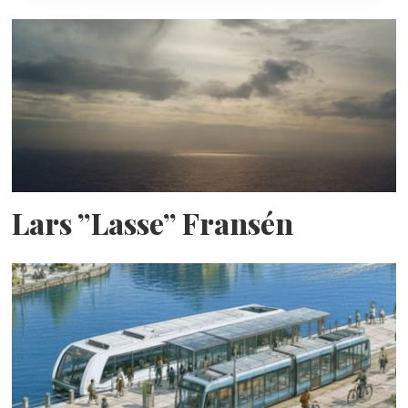
Lars ”Lasse” Fransén