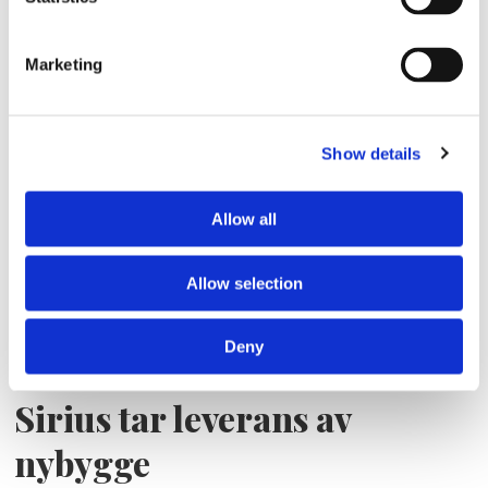
Storaffären: Kongsberg
Marketing
Maritime köper Berg
Propulsion
Show details
Allow all
Allow selection
Deny
Sirius tar leverans av
nybygge