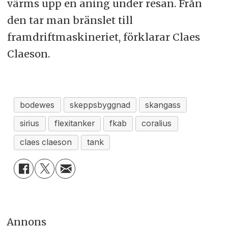
värms upp en aning under resan. Från
den tar man bränslet till
framdriftmaskineriet, förklarar Claes
Claeson.
bodewes
skeppsbyggnad
skangass
sirius
flexitanker
fkab
coralius
claes claeson
tank
Annons