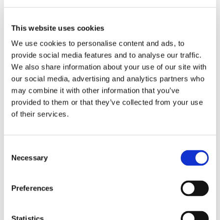
This website uses cookies
We use cookies to personalise content and ads, to
provide social media features and to analyse our traffic.
Eckerö tyngs av höga
We also share information about your use of our site with
our social media, advertising and analytics partners who
bränslekostnader men
may combine it with other information that you’ve
frakten fortsätter växa
provided to them or that they’ve collected from your use
of their services.
Consent
Necessary
Selection
Preferences
Statistics