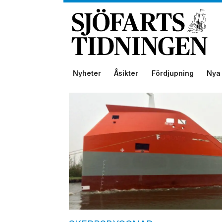
Nyheter
Åsikter
Fördjupning
Nya 
Tag:
bodewes