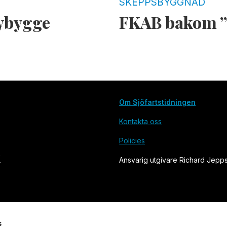
SKEPPSBYGGNAD
nybygge
FKAB bakom ”
Om Sjöfartstidningen
Kontakta oss
Policies
Ansvarig utgivare Richard Jepp
s