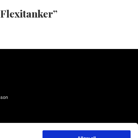
Flexitanker”
sson