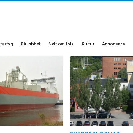
fartyg
På jobbet
Nytt om folk
Kultur
Annonsera