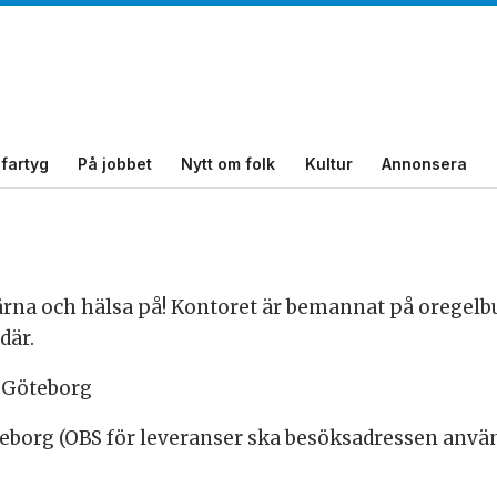
fartyg
På jobbet
Nytt om folk
Kultur
Annonsera
rna och hälsa på! Kontoret är bemannat på oregelbund
där.
5 Göteborg
öteborg (OBS för leveranser ska besöksadressen anvä