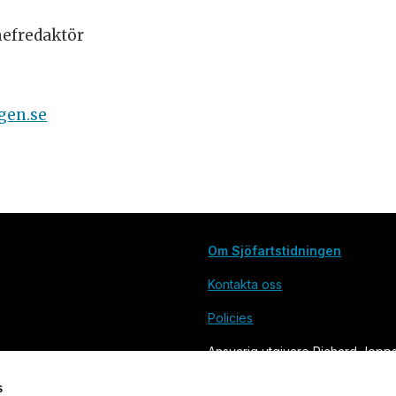
hefredaktör
gen.se
Om Sjöfartstidningen
Kontakta oss
Policies
Ansvarig utgivare Richard Jepp
s