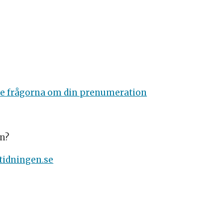
ste frågorna om din prenumeration
on?
tidningen.se