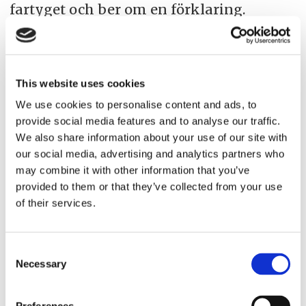
fartyget och ber om en förklaring.
Ny teknik, javisst – men även
nytt säkerhetstänk måste
This website uses cookies
införas
We use cookies to personalise content and ads, to
provide social media features and to analyse our traffic.
CSMART introducerade en ny flexibel
We also share information about your use of our site with
bryggorganisation, rollbaserad med
our social media, advertising and analytics partners who
may combine it with other information that you’ve
specifika funktioner, såsom
provided to them or that they’ve collected from your use
Navigator/Co-navigator som liknar
of their services.
organisationen i ett flygplans cockpit.
När fartyget navigeras i högriskområden
Consent
utökas bryggpersonalen med en
Necessary
Selection
Operations Director vars uppgift är att