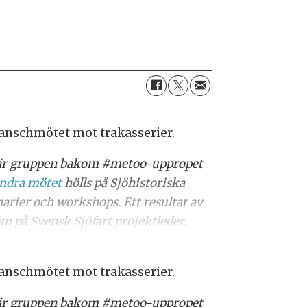
ranschmötet mot trakasserier.
, där gruppen bakom #metoo-uppropet
andra mötet
hölls på Sjöhistoriska
arier och workshops. Ett resultat av
 på Svensk Sjöfart projektleder.
ranschmötet mot trakasserier.
, där gruppen bakom #metoo-uppropet