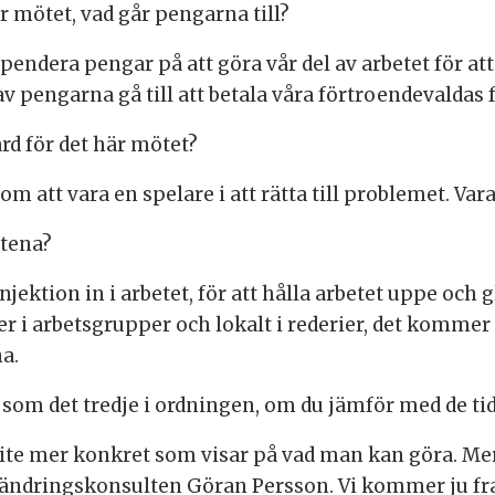
ör mötet, vad går pengarna till?
pendera pengar på att göra vår del av arbetet för at
 pengarna gå till att betala våra förtroendevaldas f
ärd för det här mötet?
om att vara en spelare i att rätta till problemet. Var
ötena?
jektion in i arbetet, för att hålla arbetet uppe och g
 i arbetsgrupper och lokalt i rederier, det kommer s
a.
t som det tredje i ordningen, om du jämför med de ti
lite mer konkret som visar på vad man kan göra. Me
rändringskonsulten Göran Persson. Vi kommer ju fram