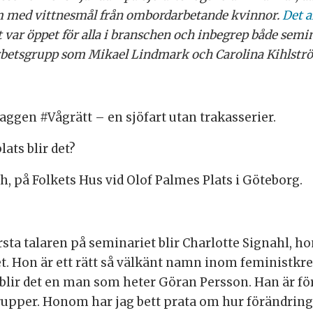
ilm med vittnesmål från ombordarbetande kvinnor.
Det 
var öppet för alla i branschen och inbegrep både semin
betsgrupp som Mikael Lindmark och Carolina Kihlström
ggen #Vågrätt – en sjöfart utan trakasserier.
lats blir det?
ch, på Folkets Hus vid Olof Palmes Plats i Göteborg.
rsta talaren på seminariet blir Charlotte Signahl,
et. Hon är ett rätt så välkänt namn inom feministkre
n blir det en man som heter Göran Persson. Han är 
upper. Honom har jag bett prata om hur förändring