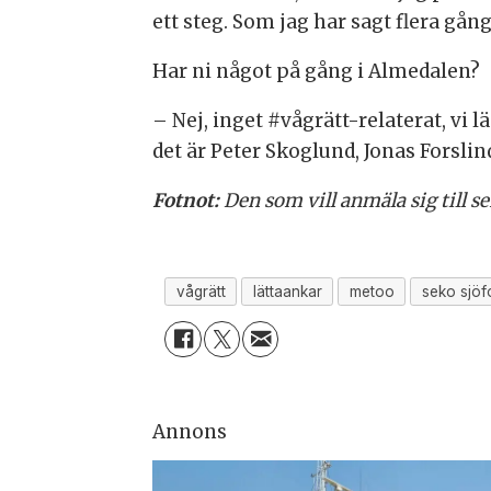
ett steg. Som jag har sagt flera gång
Har ni något på gång i Almedalen?
– Nej, inget #vågrätt-relaterat, vi
det är Peter Skoglund, Jonas Fors
Fotnot:
Den som vill anmäla sig till s
vågrätt
lättaankar
metoo
seko sjöf
Annons