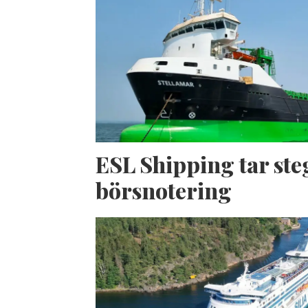
ESL Shipping tar ste
börsnotering