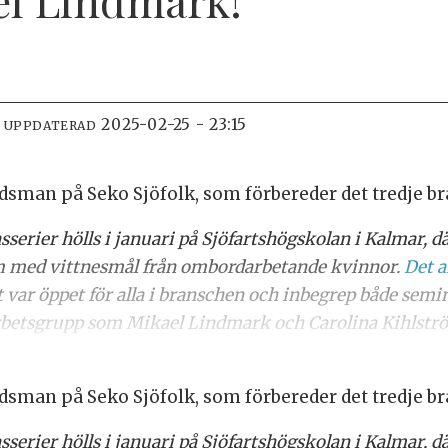
2025-02-25 - 23:15
T UPPDATERAD
sman på Seko Sjöfolk, som förbereder det tredje b
sserier hölls i januari på Sjöfartshögskolan i Kalmar
ilm med vittnesmål från ombordarbetande kvinnor.
Det 
var öppet för alla i branschen och inbegrep både semin
betsgrupp som Mikael Lindmark och Carolina Kihlström
sman på Seko Sjöfolk, som förbereder det tredje b
sserier hölls i januari på Sjöfartshögskolan i Kalmar