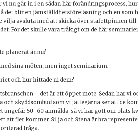
r vi nu går in i en sådan här förändringsprocess, h
 Så det blir en jämställdhetsföreläsning och en som
 vilja avsluta med att skicka över stafettpinnen til
 det. För det skulle vara tråkigt om de här seminari
öte planerat ännu?
e med sina möten, men inget seminarium.
ariet och hur hittade ni dem?
rtsbranschen – det är ett öppet möte. Sedan har vi o
lda och skyddsombud som vi jättegärna ser att de ko
t ungefär 50–60 anmälda, så vi har gott om plats kvar
t att fler kommer. Silja och Stena är bra represente
ioriterad fråga.