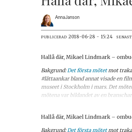
Anna
Janson
2018-06-28 - 15:24
PUBLICERAD
SENAS
Hallå där, Mikael Lindmark – ombud
Bakgrund:
Det första mötet
mot traka
#lättaankar bland annat visade en f
museet i Stockholm i mars. Det mötet 
mötena var bildandet av en branschar
Hallå där, Mikael Lindmark – ombud
Bakgrund:
Det första mötet
mot traka