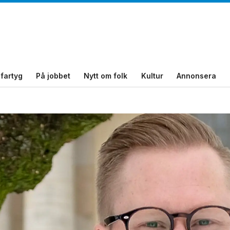
fartyg
På jobbet
Nytt om folk
Kultur
Annonsera