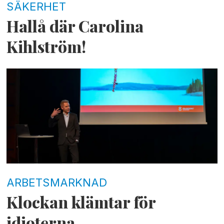
SÄKERHET
Hallå där Carolina
Kihlström!
ARBETSMARKNAD
Klockan klämtar för
idioterna