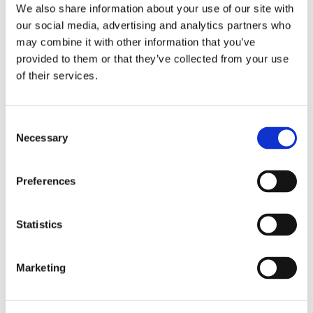
We also share information about your use of our site with
our social media, advertising and analytics partners who
may combine it with other information that you’ve
FOLK/FÖRETAG
provided to them or that they’ve collected from your use
SAN-priset 2018 till
of their services.
#lättaankar
Consent
Necessary
Selection
Preferences
Statistics
Marketing
FOLK/FÖRETAG