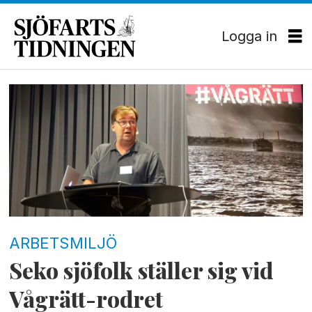
Logga in
Tag:
lättaankar
ARBETSMILJÖ
Seko sjöfolk ställer sig vid
Vågrätt-rodret