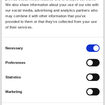
We also share information about your use of our site with
our social media, advertising and analytics partners who
FOLK/FÖRETAG
may combine it with other information that you’ve
provided to them or that they’ve collected from your use
Kan få pris för #Lättaankar
of their services.
Consent
Necessary
Selection
Preferences
Statistics
SÄKERHET
Marketing
Hallå där, Mikael Lindmark!