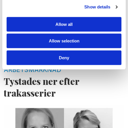
Show details
Allow all
Allow selection
Deny
ARBETSMARKNAD
Tystades ner efter
trakasserier