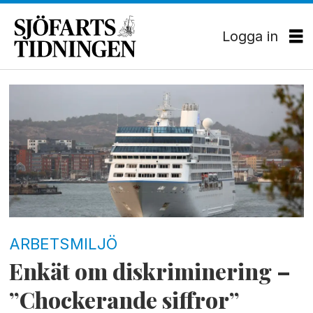
Logga in
Tag:
sexuella
trakasserier
ARBETSMILJÖ
Enkät om diskriminering –
”Chockerande siffror”