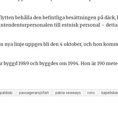
lytten behålla den befintliga besättningen på däck,
endenturpersonalen till estnisk personal – detta til
n nya linje uppges bli den 4 oktober, och hon komme
r byggd 1989 och byggdes om 1994. Hon är 190 meter
paldiski
passagerarsjöfart
patria seaways
roro
kapellskä