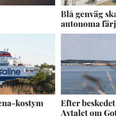
n
Blå genväg sk
autonoma fär
tena-kostym
Efter beskede
Avtalet om Got