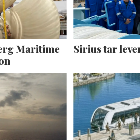
erg Maritime
Sirius tar lev
ion