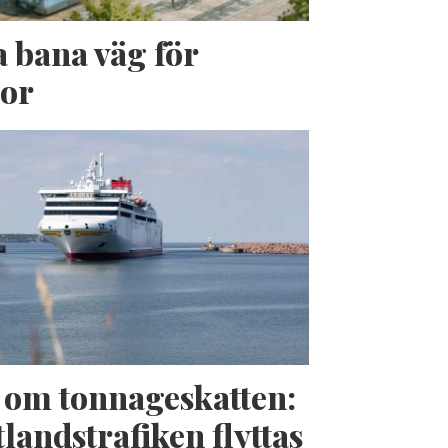
a bana väg för
jor
t om tonnageskatten:
landstrafiken flyttas