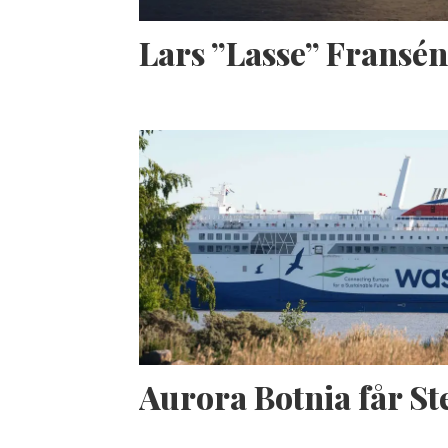
Lars ”Lasse” Fransé
Aurora Botnia får S