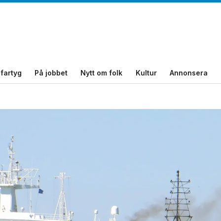
fartyg
På jobbet
Nytt om folk
Kultur
Annonsera