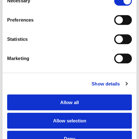
Necessary
Selection
Preferences
Statistics
Marketing
PASSAGERARSJÖFART
Finneagle på grund
Show details
Allow all
Allow selection
Deny