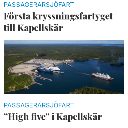
PASSAGERARSJÖFART
Första kryssningsfartyget
till Kapellskär
PASSAGERARSJÖFART
”High five” i Kapellskär