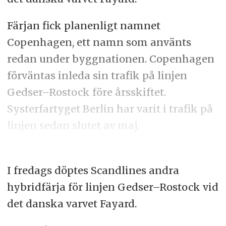
Färjan fick planenligt namnet
Copenhagen, ett namn som använts
redan under byggnationen. Copenhagen
förväntas inleda sin trafik på linjen
Gedser–Rostock före årsskiftet.
Systerfartyget Berlin har varit i trafik på
linjen sedan slutet av maj.
I fredags döptes Scandlines andra
hybridfärja för linjen Gedser–Rostock vid
det danska varvet Fayard.