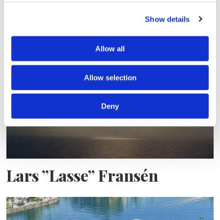
Sirius tar leverans av
Show details
nybygge
Allow all
Allow selection
Deny
Lars ”Lasse” Fransén