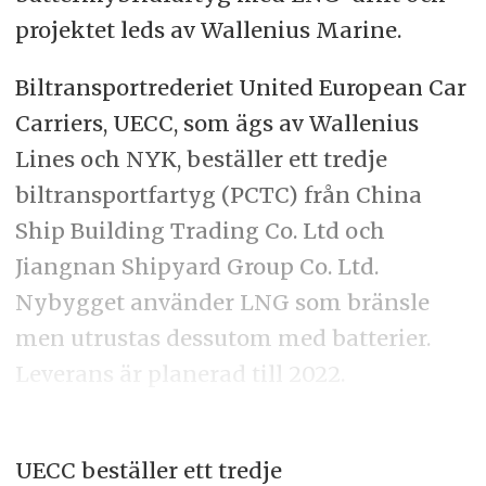
projektet leds av Wallenius Marine.
Biltransportrederiet United European Car
Carriers, UECC, som ägs av Wallenius
Lines och NYK, beställer ett tredje
biltransportfartyg (PCTC) från China
Ship Building Trading Co. Ltd och
Jiangnan Shipyard Group Co. Ltd.
Nybygget använder LNG som bränsle
men utrustas dessutom med batterier.
Leverans är planerad till 2022.
UECC beställer ett tredje