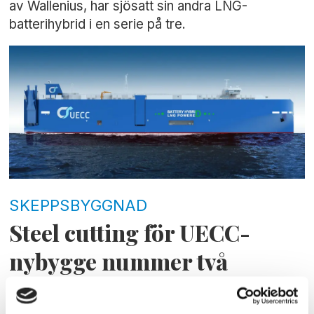
av Wallenius, har sjösatt sin andra LNG-
batterihybrid i en serie på tre.
SKEPPSBYGGNAD
Steel cutting för UECC-
nybygge nummer två
Stålarbetena på den andra av tre batterihybrider
för det av Wallenius till hälften ägda