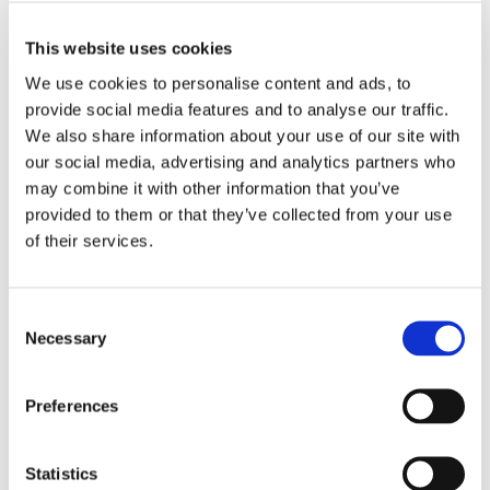
biltransportrederiet UECC, har inletts i Kina.
This website uses cookies
We use cookies to personalise content and ads, to
provide social media features and to analyse our traffic.
We also share information about your use of our site with
our social media, advertising and analytics partners who
may combine it with other information that you’ve
provided to them or that they’ve collected from your use
of their services.
MILJÖ
Consent
UECC beställer
Necessary
Selection
batterihybrid-PCTC
Preferences
EKONOMI
Statistics