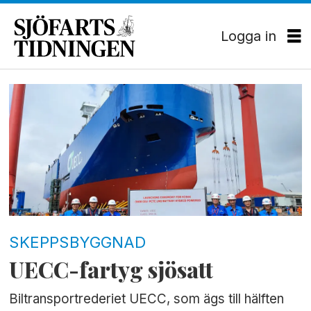
Logga in
Tag:
pctc
SKEPPSBYGGNAD
UECC-fartyg sjösatt
Biltransportrederiet UECC, som ägs till hälften