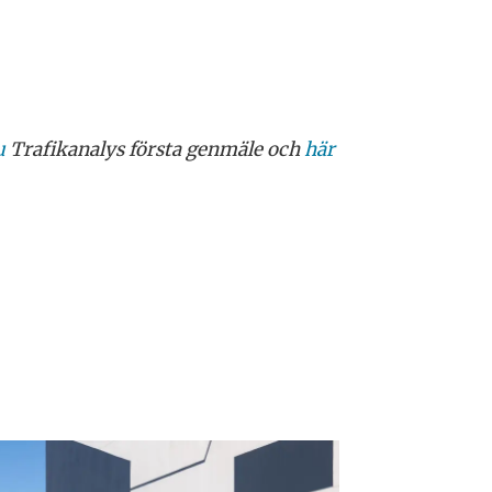
u
Trafikanalys första genmäle och
här