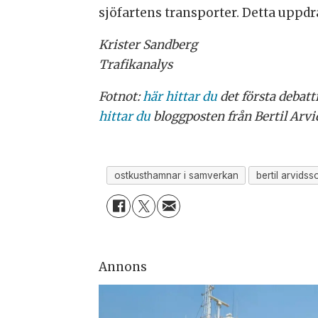
sjöfartens transporter. Detta uppdr
Krister Sandberg
Trafikanalys
Fotnot:
här hittar du
det första debat
hittar du
bloggposten från Bertil Arvi
ostkusthamnar i samverkan
bertil arvidss
Annons