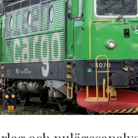
lag och nulägesanaly