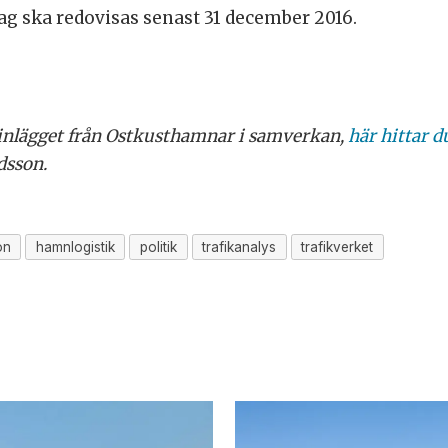
ag ska redovisas senast 31 december 2016.
tinlägget från Ostkusthamnar i samverkan,
här hittar d
dsson.
on
hamnlogistik
politik
trafikanalys
trafikverket