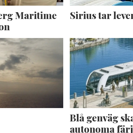
erg Maritime
Sirius tar lev
ion
n
Blå genväg sk
autonoma fär