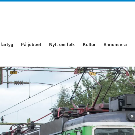
fartyg
På jobbet
Nytt om folk
Kultur
Annonsera