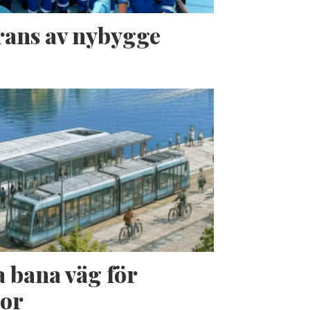
erans av nybygge
a bana väg för
jor