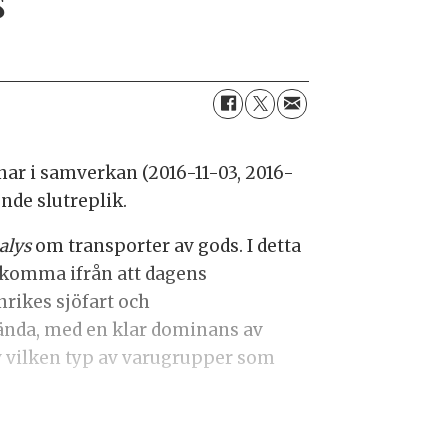
r i samverkan (2016-11-03, 2016-
nde slutreplik.
alys
om transporter av gods. I detta
tt komma ifrån att dagens
nrikes sjöfart och
vända, med en klar dominans av
v vilken typ av varugrupper som