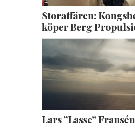
Storaffären: Kongsb
köper Berg Propuls
Lars ”Lasse” Fransé