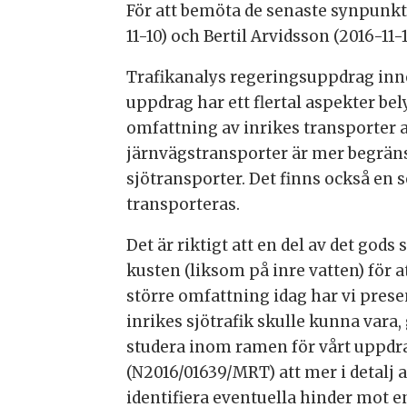
För att bemöta de senaste synpunk
11-10) och Bertil Arvidsson (2016-11
Trafikanalys regeringsuppdrag inne
uppdrag har ett flertal aspekter be
omfattning av inrikes transporter av
järnvägstransporter är mer begräns
sjötransporter. Det finns också en
transporteras.
Det är riktigt att en del av det god
kusten (liksom på inre vatten) för a
större omfattning idag har vi presen
inrikes sjötrafik skulle kunna vara, g
studera inom ramen för vårt uppdra
(N2016/01639/MRT) att mer i detalj 
identifiera eventuella hinder mot en