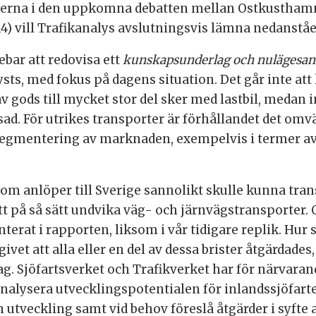
terna i den uppkomna debatten mellan Ostkusthamna
-14) vill Trafikanalys avslutningsvis lämna nedanståe
bar att redovisa ett
kunskapsunderlag och nulägesan
lysts, med fokus på dagens situation. Det går inte a
 gods till mycket stor del sker med lastbil, medan i
ad. För utrikes transporter är förhållandet det om
 segmentering av marknaden, exempelvis i termer a
s som anlöper till Sverige sannolikt skulle kunna tr
tt på så sätt undvika väg- och järnvägstransporter. Or
terat i rapporten, liksom i vår tidigare replik. Hur
ivet att alla eller en del av dessa brister åtgärdades, 
g. Sjöfartsverket och Trafikverket har för närvara
analysera utvecklingspotentialen för inlandssjöfarte
 utveckling samt vid behov föreslå åtgärder i syfte 