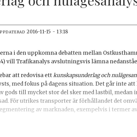
2016-11-15 - 13:18
UPPDATERAD
terna i den uppkomna debatten mellan Ostkusthamna
-14) vill Trafikanalys avslutningsvis lämna nedanståe
bar att redovisa ett
kunskapsunderlag och nulägesan
lysts, med fokus på dagens situation. Det går inte a
 gods till mycket stor del sker med lastbil, medan i
ad. För utrikes transporter är förhållandet det om
 segmentering av marknaden, exempelvis i termer a