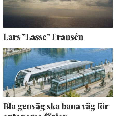
Lars ”Lasse” Fransén
Blå genväg ska bana väg för