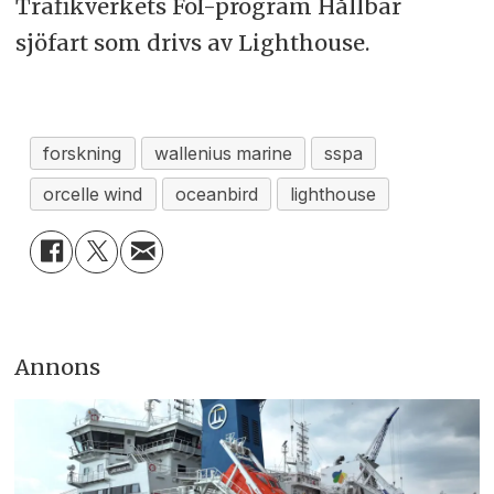
Trafikverkets FoI-program Hållbar
sjöfart som drivs av Lighthouse.
forskning
wallenius marine
sspa
orcelle wind
oceanbird
lighthouse
Annons