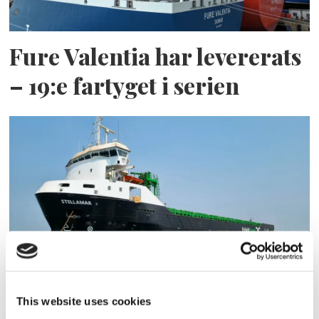
Fure Valentia har levererats
– 19:e fartyget i serien
ESL Shipping tar steget mot
egen börsnotering
This website uses cookies