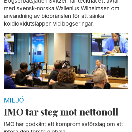
Bogserbåtsjätten Svitzer har tecknat ett avtal
med svensk-norska Wallenius Wilhelmsen om
användning av biobränslen för att sänka
koldioxidutsläppen vid bogseringar.
MILJÖ
IMO tar steg mot nettonoll
IMO har godkänt ett kompromissförslag om att
införa den första globala