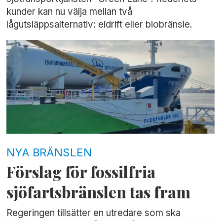
kunder kan nu välja mellan två
lågutsläppsalternativ: eldrift eller biobränsle.
NYA BRÄNSLEN
Förslag för fossilfria
sjöfartsbränslen tas fram
Regeringen tillsätter en utredare som ska