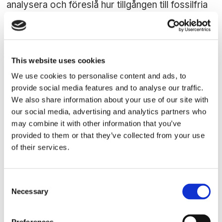
analysera och föreslå hur tillgången till fossilfria
och koldioxidsnåla drivmedel för sjöfarten och
luftfarten kan främjas.
This website uses cookies
We use cookies to personalise content and ads, to
provide social media features and to analyse our traffic.
We also share information about your use of our site with
our social media, advertising and analytics partners who
may combine it with other information that you’ve
provided to them or that they’ve collected from your use
of their services.
HAMN/LOGISTIK
Biogas bunkrades till fartyg
Consent
Necessary
i Göteborg
Selection
St1 och St1 Biokraft har för första gången