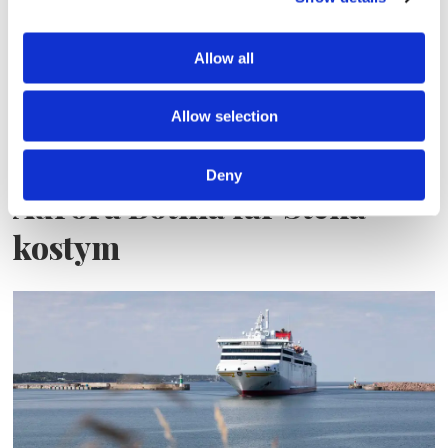
Allow all
Allow selection
Deny
Aurora Botnia får Stena-
kostym