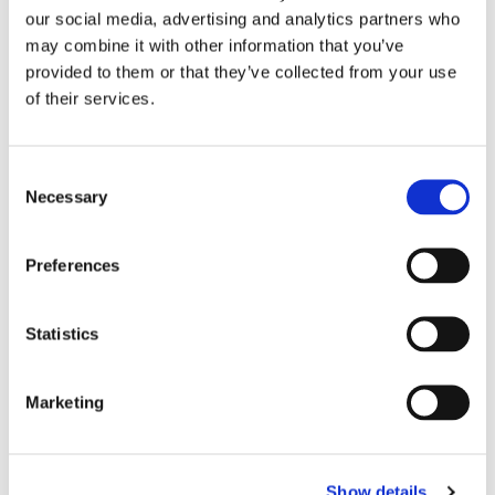
our social media, advertising and analytics partners who
may combine it with other information that you’ve
provided to them or that they’ve collected from your use
Lars ”Lasse” Fransén
of their services.
Consent
Necessary
Selection
Preferences
Statistics
Blå genväg ska bana väg för
Marketing
autonoma färjor
Show details