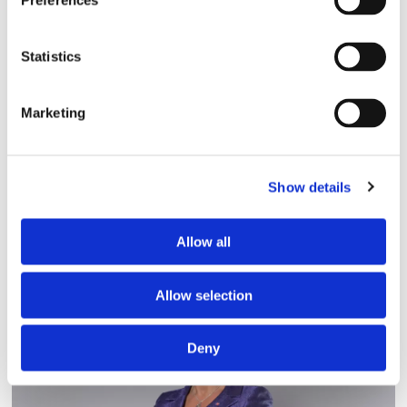
Preferences
Kom inte överens
Statistics
Marketing
Show details
Allow all
Nytt försök till kollektivavtal
Allow selection
Deny