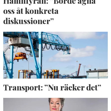
Hamnfyran: ”Borde ägna
oss åt konkreta
diskussioner”
Transport: ”Nu räcker det”