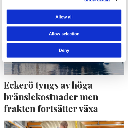
pressade kostnader
Allow all
Allow selection
Deny
Eckerö tyngs av höga
bränslekostnader men
frakten fortsätter växa