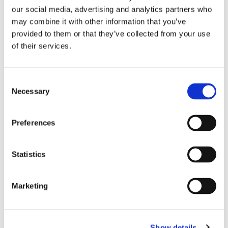
our social media, advertising and analytics partners who
may combine it with other information that you’ve
provided to them or that they’ve collected from your use
of their services.
Finnlines ökar vinsten trots
högt kostnadstryck
Consent
Necessary
Selection
Preferences
Statistics
Marketing
Tallink lyfter halvåret trots
Show details