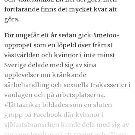
fortfarande finns det mycket kvar att
göra.
För ungefär ett år sedan gick #metoo-
uppropet som en löpeld över främst
västvärlden och kvinnor i inte minst
Sverige delade med sig av sina
upplevelser om kränkande
särbehandling och sexuella trakasserier i
vardagen och på arbetsplatserna.
#lättaankar bildades som en sluten
grupp på Facebook där kvinnor i
sjöfartsbranschen kunde dela med sig av
sina upplevelser på ett tryggt och säkert