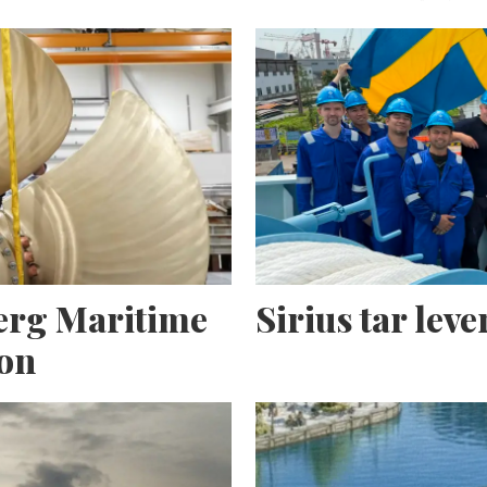
erg Maritime
Sirius tar lev
ion