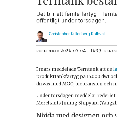
Det blir ett femte fartyg i Ter
offentligt under torsdagen.
Christopher Kullenberg
Rothvall
2024-07-04 - 14:39
PUBLICERAD
SENAS
I mars meddelade Terntank att de
l
produkttankfartyg på 15.000 dwt o
drivas med MGO, biobränslen och m
Under torsdagen meddelar rederiet at
Merchants Jinling Shipyard (Yangzh
Nöjda med designen och 