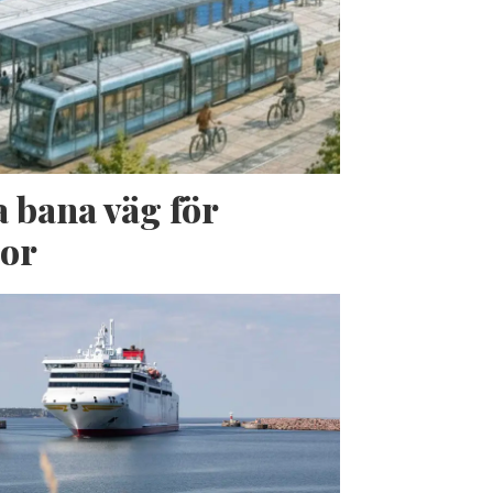
a bana väg för
jor