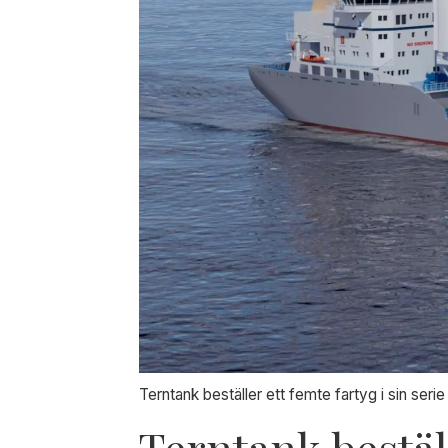
Terntank beställer ett femte fartyg i sin ser
Terntank bestä