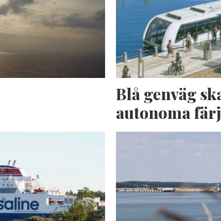
n
Blå genväg sk
autonoma fär