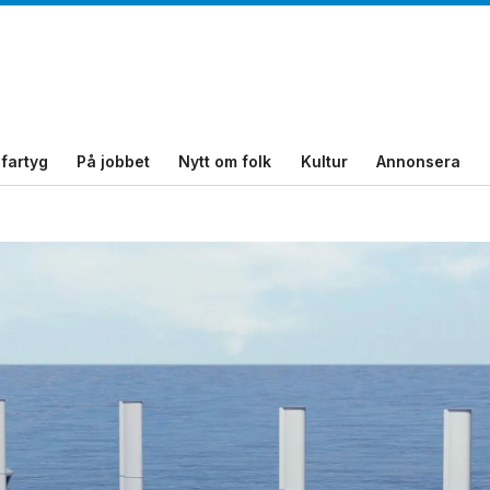
fartyg
På jobbet
Nytt om folk
Kultur
Annonsera