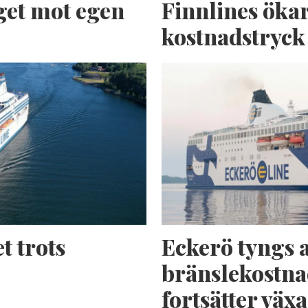
get mot egen
Finnlines ökar
kostnadstryck
t trots
Eckerö tyngs 
bränslekostna
fortsätter växa