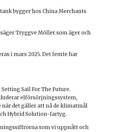
rntank bygger hos China Merchants
v, säger Tryggve Möller som äger och
eras i mars 2025. Det femte har
 Setting Sail For The Future.
kluderar elförsörjningssystem,
 när det gäller att nå de klimatmål
och Hybrid Solution-fartyg.
kningssiffrorna som vi uppnått och