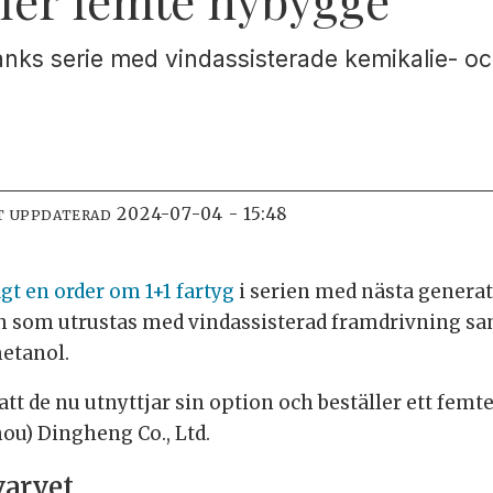
ntanks serie med vindassisterade kemikalie- o
2024-07-04 - 15:48
T UPPDATERAD
agt en order om 1+1 fartyg
i serien med nästa genera
ch som utrustas med vindassisterad framdrivning s
etanol.
t de nu utnyttjar sin option och beställer ett femte
ou) Dingheng Co., Ltd.
varvet