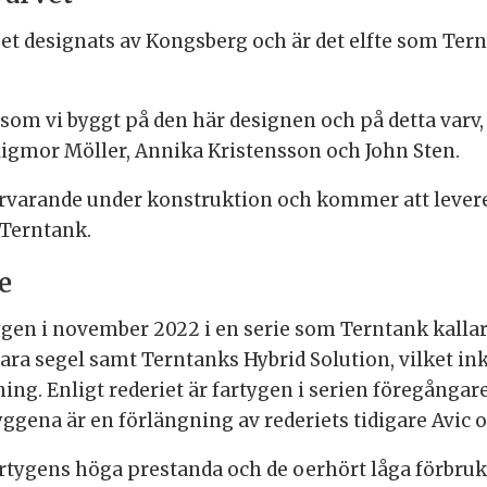
yget designats av Kongsberg och är det elfte som Te
 som vi byggt på den här designen och på detta var
igmor Möller, Annika Kristensson och John Sten.
 närvarande under konstruktion och kommer att lever
 Terntank.
e
tygen i november 2022 i en serie som Terntank kallar
ara segel samt Terntanks Hybrid Solution, vilket in
ng. Enligt rederiet är fartygen i serien föregångare
ggena är en förlängning av rederiets tidigare Avic 
rtygens höga prestanda och de oerhört låga förbru