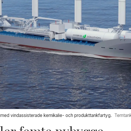
ie med vindassisterade kemikalie- och produkttankfartyg.
Terntan
ller femte nybygge