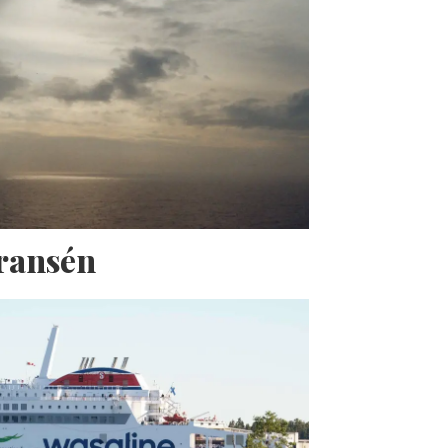
Fransén