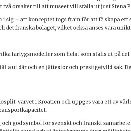
två orsaker till att museet vill ställa ut just Stena P
 i sig – att konceptet togs fram för att få skapa ett
ch det franska bolaget, vilket också anses vara unikt
 vilka fartygsmodeller som helst som ställs ut på de
tälla ut där och en jättestor och prestigefylld sak. De
osplit-varvet i Kroatien och uppges vara ett av vär
transportkapacitet.
 och god symbol för svenskt och franskt samarbete o