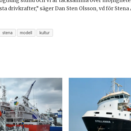
högtidlig stund och vi är tacksamma över möjlighete
rsta drivkrafter,” säger Dan Sten Olsson, vd för Stena
stena
modell
kultur