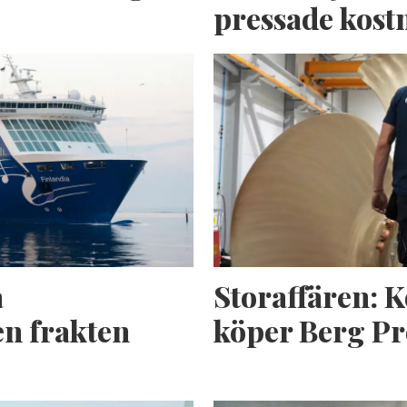
pressade kost
a
Storaffären: 
n frakten
köper Berg Pr