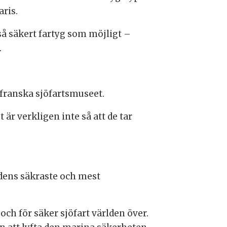
aris.
 så säkert fartyg som möjligt –
.
t franska sjöfartsmuseet.
t är verkligen inte så att de tar
ldens säkraste och mest
ch för säker sjöfart världen över.