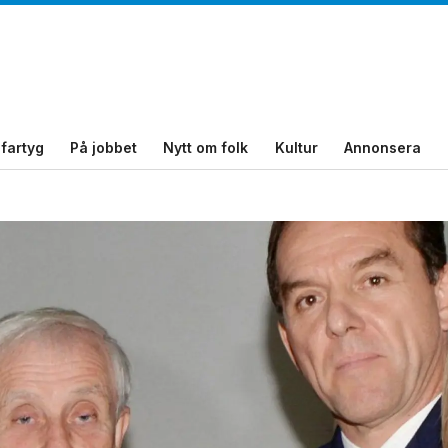
fartyg
På jobbet
Nytt om folk
Kultur
Annonsera