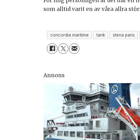
För mig personligen är det här en 
som alltid varit en av våra allra stö
concordia maritime
tank
stena paris
Annons