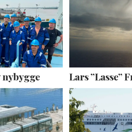
av nybygge
Lars ”Lasse” 