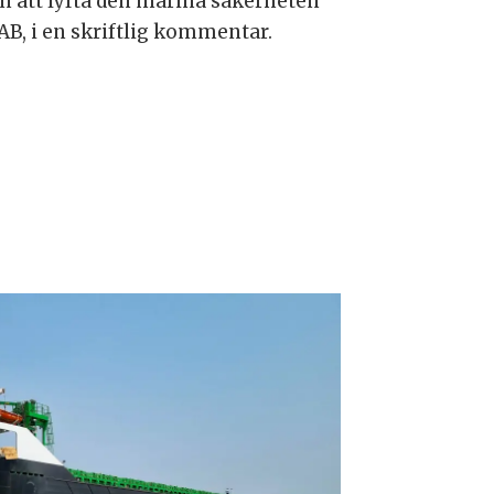
n att lyfta den marina säkerheten
 AB, i en skriftlig kommentar.