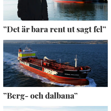
”Det är bara rent ut sagt fel”
”Berg- och dalbana”