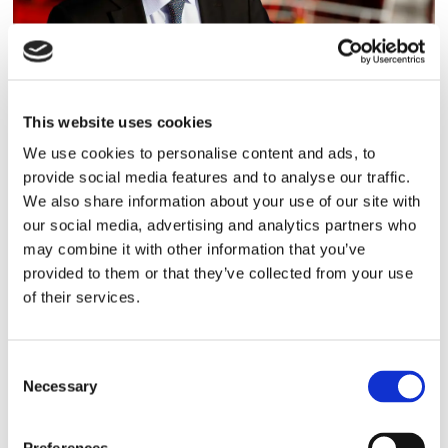
TANK
This website uses cookies
”Förvånansvärt svag
We use cookies to personalise content and ads, to
tankmarknad”
provide social media features and to analyse our traffic.
We also share information about your use of our site with
I sin sista marknadsutblick innan han lämnar över
our social media, advertising and analytics partners who
till Erik Lewenhaupt skriver vd Kim Ullman på
may combine it with other information that you’ve
Concordia Maritime att tankmarknaden är
provided to them or that they’ve collected from your use
fortsatt förvånansvärt svag.
of their services.
Consent
Necessary
Selection