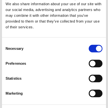
We also share information about your use of our site with
Tallink lyfter halvåret trots
our social media, advertising and analytics partners who
pressade kostnader
may combine it with other information that you’ve
provided to them or that they’ve collected from your use
of their services.
Consent
Necessary
Selection
Preferences
Statistics
Eckerö tyngs av höga
bränslekostnader men
Marketing
frakten fortsätter växa