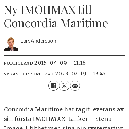
Ny IMOIIMAX till
Concordia Maritime
Lars
Andersson
2015-04-09 - 11:16
PUBLICERAD
2023-02-19 - 13:45
SENAST UPPDATERAD
Concordia Maritime har tagit leverans av
sin
första IMOIIMAX-tanker – Stena
Image. I likhet med sina nio systerfartyg