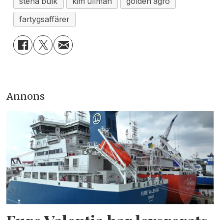
stena bulk
kim ullman
golden agro
fartygsaffärer
Annons