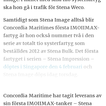
ska hon gå i trafik för Stena Weco.
Samtidigt som Stena Image alltså blir
Concordia Maritimes första IMOIIMAX-
fartyg är hon också nummer två i den
serie av totalt tio systerfartyg som
beställdes 2012 av Stena Bulk. Det första
fartyget i serien – Stena Impression –
döptes i Singapore den 4 februari
och
Stena Image döps idag torsdag.
Concordia Maritime har tagit leverans av
sin
första IMOIIMAX-tanker – Stena