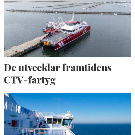
De utvecklar framtidens
CTV-fartyg