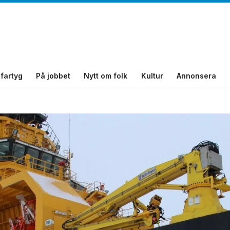
fartyg
På jobbet
Nytt om folk
Kultur
Annonsera