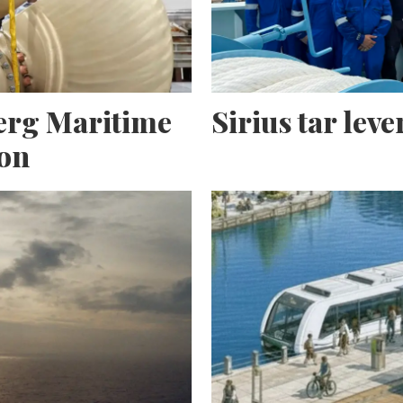
erg Maritime
Sirius tar lev
ion