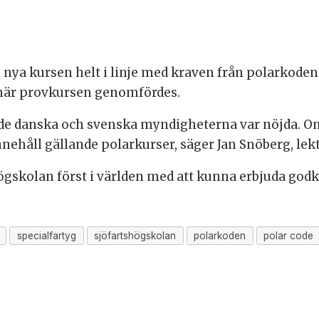
n nya kursen helt i linje med kraven från polarkode
 när provkursen genomfördes.
de danska och svenska myndigheterna var nöjda. Om
 innehåll gällande polarkurser, säger Jan Snöberg, le
gskolan först i världen med att kunna erbjuda god
specialfartyg
sjöfartshögskolan
polarkoden
polar code