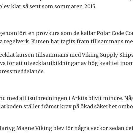
blev klar så sent som sommaren 2015.
genomfört en provkurs som de kallar Polar Code Cou
ya regelverk. Kursen har tagits fram tillsammans me
tvecklat kursen tillsammans med Viking Supply Ship
för att utveckla utbildningar av hög kvalitet inom 
t pressmeddelande.
 med att isutbredningen i Arktis blivit mindre. Något
olarkoden ställer främst krav på ökad säkerhet ombo
fartyg Magne Viking blev för några veckor sedan de