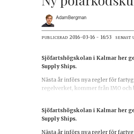
Adam
Bergman
2016-03-16 - 16:53
PUBLICERAD
SENAST 
Sjöfartshögskolan i Kalmar her g
Supply Ships.
Nästa år införs nya regler för fart
regelverket, kommer från IMO och 
Sjöfartshögskolan i Kalmar her g
Supply Ships.
Nästa år införs nya regler för fart