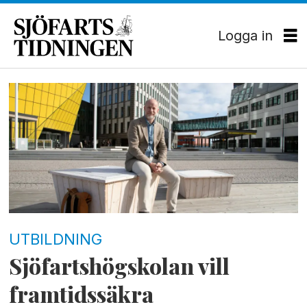
Logga in
Tag:
sjöfartshögskolan
UTBILDNING
Sjöfartshögskolan vill
framtidssäkra