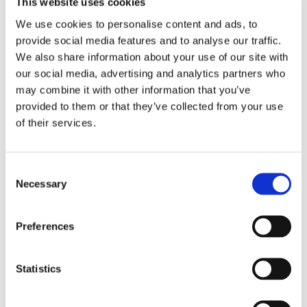
This website uses cookies
We use cookies to personalise content and ads, to
MILJÖ
provide social media features and to analyse our traffic.
We also share information about your use of our site with
Stor potential i att återvinna
our social media, advertising and analytics partners who
rökgasvärme
may combine it with other information that you’ve
provided to them or that they’ve collected from your use
of their services.
Consent
Necessary
Selection
Preferences
Statistics
FOLK/FÖRETAG