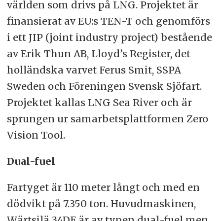
världen som drivs på LNG. Projektet är
finansierat av EU:s TEN-T och genomförs
i ett JIP (joint industry project) bestående
av Erik Thun AB, Lloyd’s Register, det
holländska varvet Ferus Smit, SSPA
Sweden och Föreningen Svensk Sjöfart.
Projektet kallas LNG Sea River och är
sprungen ur samarbetsplattformen Zero
Vision Tool.
Dual-fuel
Fartyget är 110 meter långt och med en
dödvikt på 7.350 ton. Huvudmaskinen,
Wärtsilä 34DF är av typen dual-fuel men