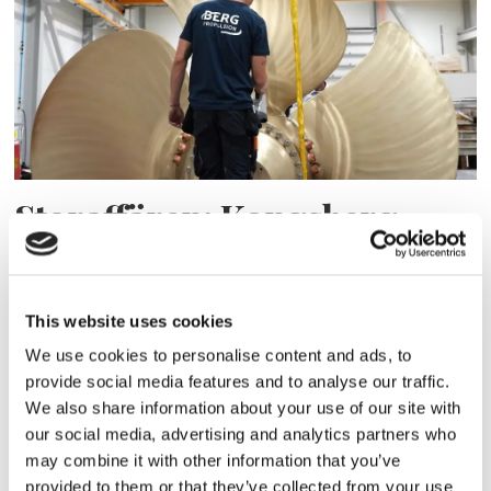
Storaffären: Kongsberg
Maritime köper Berg
Propulsion
This website uses cookies
We use cookies to personalise content and ads, to
provide social media features and to analyse our traffic.
We also share information about your use of our site with
our social media, advertising and analytics partners who
may combine it with other information that you’ve
provided to them or that they’ve collected from your use