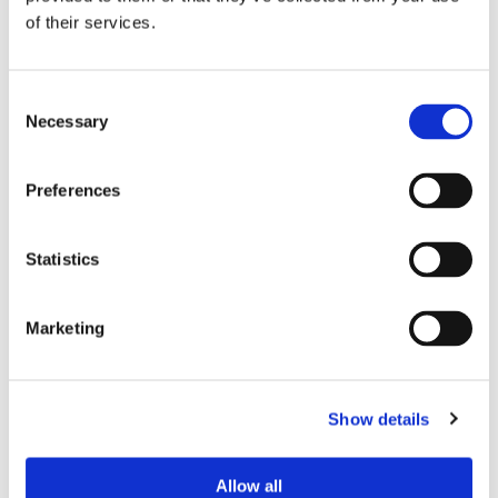
of their services.
Sirius tar leverans av
Consent
Necessary
Selection
nybygge
Preferences
Statistics
Marketing
Show details
Lars ”Lasse” Fransén
Allow all