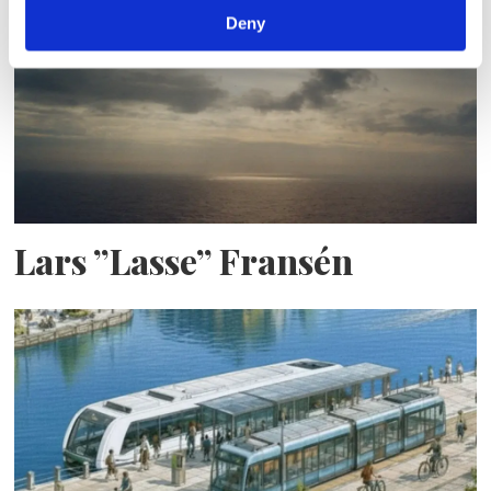
Deny
Lars ”Lasse” Fransén