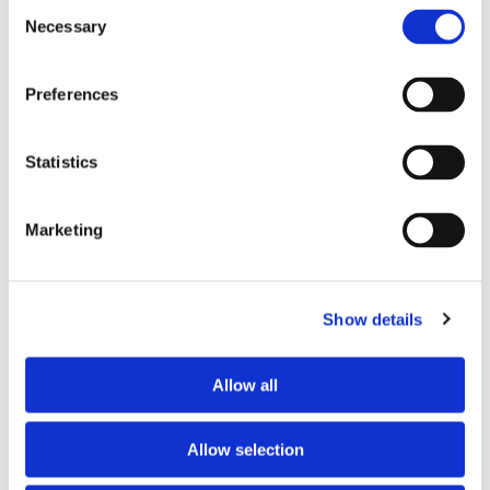
Consent
Storaffären: Kongsberg
Necessary
Selection
Maritime köper Berg
Preferences
Propulsion
Statistics
Marketing
Show details
Allow all
Sirius tar leverans av
nybygge
Allow selection