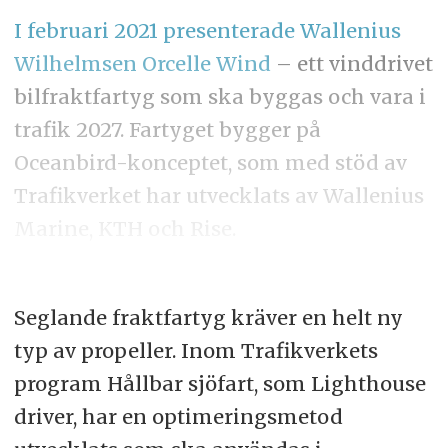
I februari 2021 presenterade Wallenius
Wilhelmsen Orcelle Wind
– ett vinddrivet
bilfraktfartyg som ska byggas och vara i
trafik 2027. Fartyget bygger på
Oceanbird-konceptet, som med stöd av
Trafikverket har utvecklats av Wallenius
Marine, KTH och Rise.
Seglande fraktfartyg kräver en helt ny
typ av propeller. Inom Trafikverkets
program Hållbar sjöfart, som Lighthouse
driver, har en optimeringsmetod