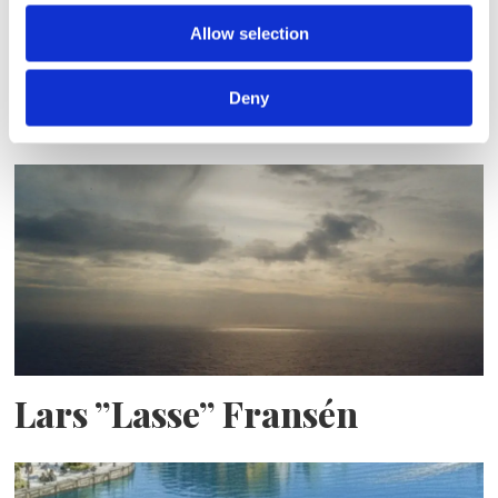
Allow selection
Sirius tar leverans av
Deny
nybygge
Lars ”Lasse” Fransén