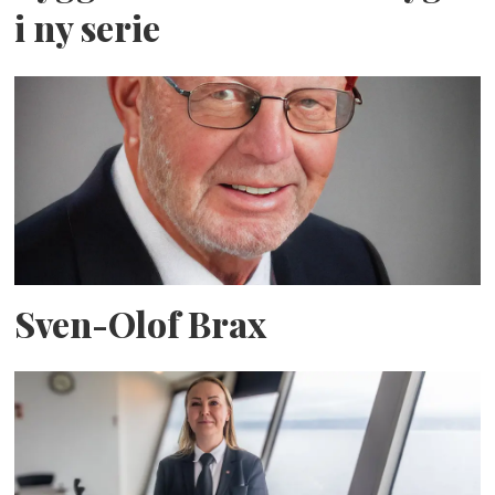
i ny serie
Sven-Olof Brax