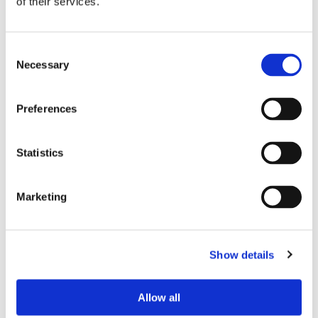
of their services.
Consent
Necessary
Selection
Storaffären: Kongsberg
Preferences
Maritime köper Berg
Statistics
Propulsion
Marketing
Show details
Allow all