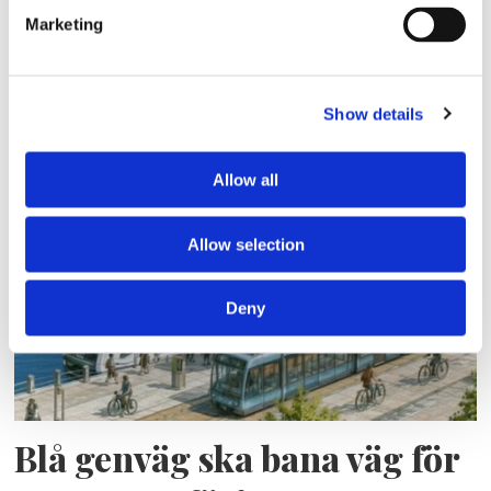
Marketing
Show details
Lars ”Lasse” Fransén
Allow all
Allow selection
Deny
Blå genväg ska bana väg för