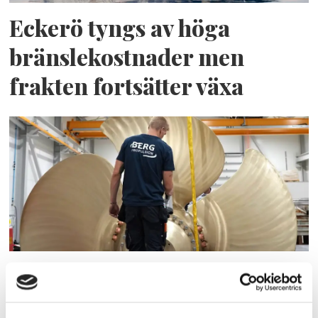
Eckerö tyngs av höga
bränslekostnader men
frakten fortsätter växa
Storaffären: Kongsberg
Maritime köper Berg