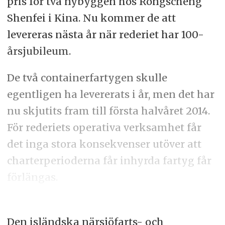
pris för två nybyggen hos Rongscheng
Shenfei i Kina. Nu kommer de att
levereras nästa år när rederiet har 100-
årsjubileum.
De två containerfartygen skulle
egentligen ha levererats i år, men det har
nu skjutits fram till första halvåret 2014.
För rederiets operativa verksamhet får
det inga stora konsekvenser utöver att
charterperioderna får inhyrda fartyg får
förlängas.
Den isländska närsjöfarts- och