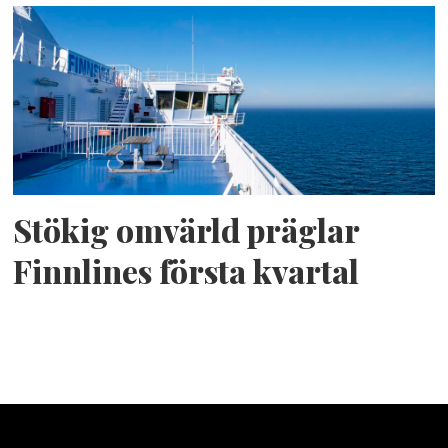
Stökig omvärld präglar
Finnlines första kvartal