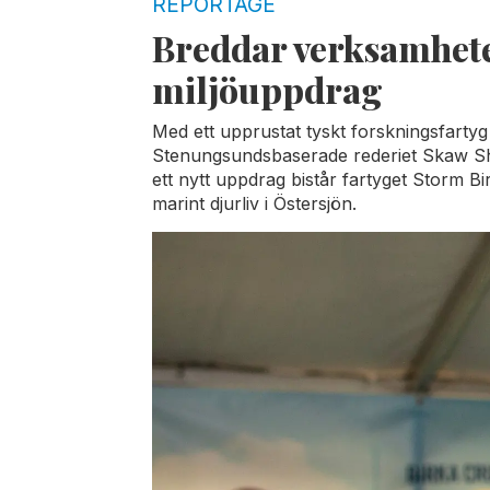
REPORTAGE
Breddar verksamhet
miljöuppdrag
Med ett upprustat tyskt forskningsfartyg
Stenungsundsbaserade rederiet Skaw Ship
ett nytt uppdrag bistår fartyget Storm B
marint djurliv i Östersjön.