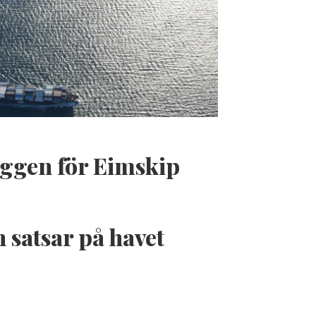
yggen för Eimskip
satsar på havet