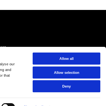
sson
Allow all
alyse our
ing and
Allow selection
r that
Deny