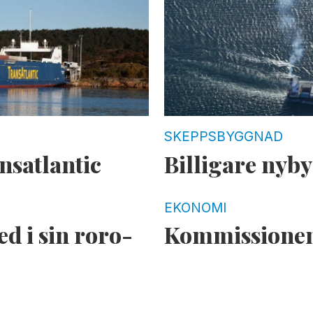
SKEPPSBYGGNAD
nsatlantic
Billigare nyb
EKONOMI
d i sin roro-
Kommissionen 