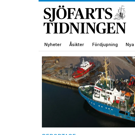
Nyheter
Åsikter
Fördjupning
Nya 
Tag:
närsjöfart