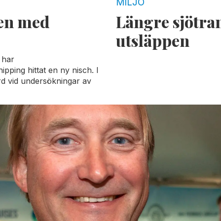
MILJÖ
en med
Längre sjötra
utsläppen
 har
ping hittat en ny nisch. I
ird vid undersökningar av