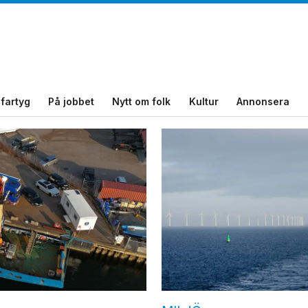
fartyg
På jobbet
Nytt om folk
Kultur
Annonsera