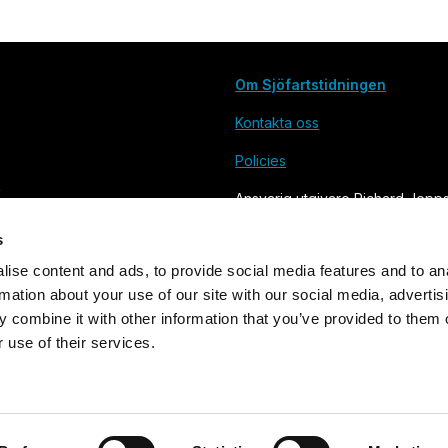
Om Sjöfartstidningen
Kontakta oss
Policies
Ansvarig utgivare Richard Jepp
s
ise content and ads, to provide social media features and to an
rmation about your use of our site with our social media, advertis
 combine it with other information that you’ve provided to them o
 use of their services.
Grundad 1905. Utges av Svensk Sjöfarts Tidnings Förlag AB