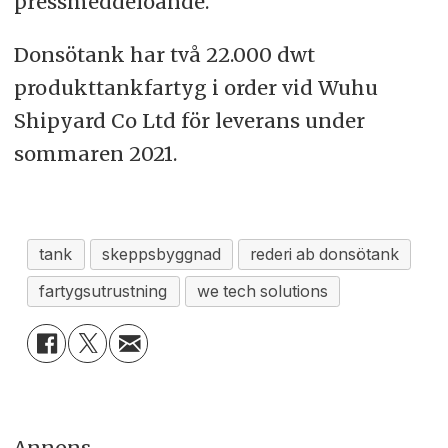
pressmeddeloande.
Donsötank har två 22.000 dwt
produkttankfartyg i order vid Wuhu
Shipyard Co Ltd för leverans under
sommaren 2021.
tank
skeppsbyggnad
rederi ab donsötank
fartygsutrustning
we tech solutions
Annons