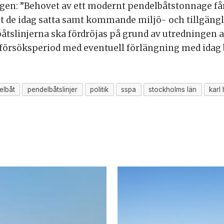
ningen: ”Behovet av ett modernt pendelbåtstonnage f
 de idag satta samt kommande miljö- och tillgängli
elbåtslinjerna ska fördröjas på grund av utredninge
ig försöksperiod med eventuell förlängning med idag
elbåt
pendelbåtslinjer
politik
sspa
stockholms län
karl