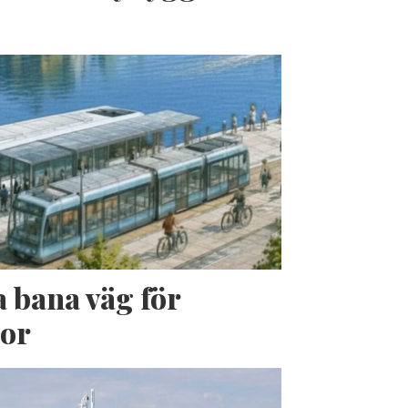
a bana väg för
jor