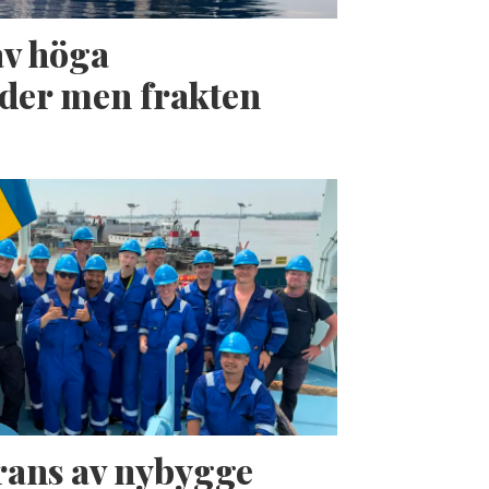
av höga
der men frakten
erans av nybygge