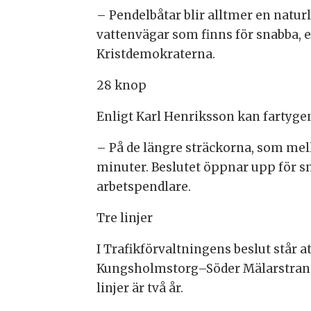
– Pendelbåtar blir alltmer en naturli
vattenvägar som finns för snabba, e
Kristdemokraterna.
28 knop
Enligt Karl Henriksson kan fartygen
– På de längre sträckorna, som mel
minuter. Beslutet öppnar upp för sna
arbetspendlare.
Tre linjer
I Trafikförvaltningens beslut står a
Kungsholmstorg–Söder Mälarstrand
linjer är två år.