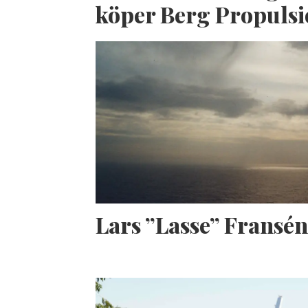
köper Berg Propuls
Lars ”Lasse” Fransé