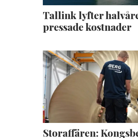
Tallink lyfter halvåre
pressade kostnader
Storaffären: Kongsb