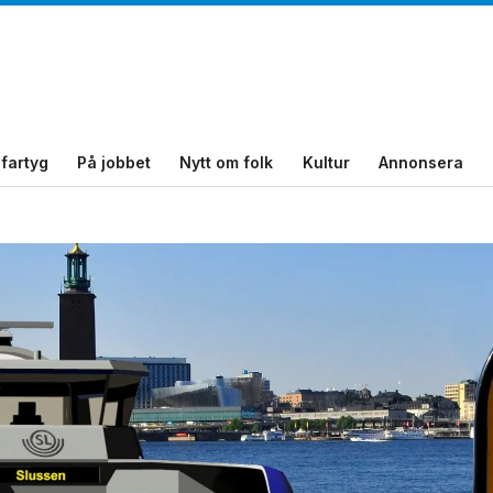
fartyg
På jobbet
Nytt om folk
Kultur
Annonsera