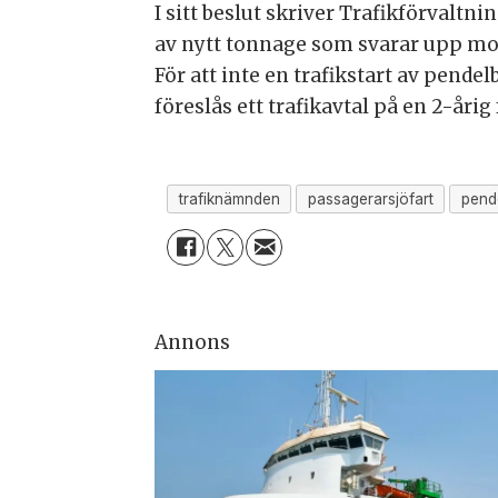
I sitt beslut skriver Trafikförvalt
av nytt tonnage som svarar upp mot
För att inte en trafikstart av pend
föreslås ett trafikavtal på en 2-år
trafiknämnden
passagerarsjöfart
pend
Annons