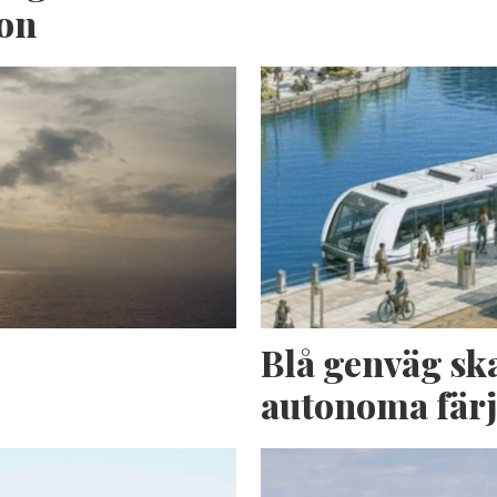
ion
n
Blå genväg sk
autonoma fär