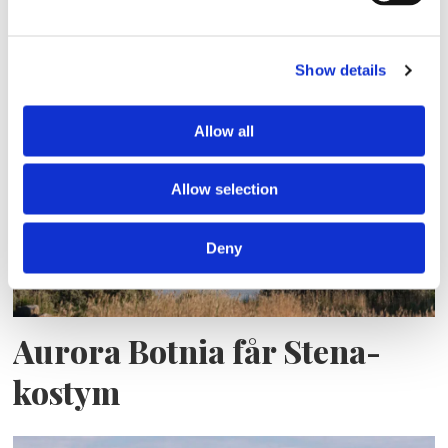
Blå genväg ska bana väg för
Show details
autonoma färjor
Allow all
Allow selection
Deny
Aurora Botnia får Stena-
kostym