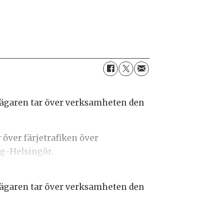
a ägaren tar över verksamheten den
 över färjetrafiken över
g-Helsingör.
a ägaren tar över verksamheten den