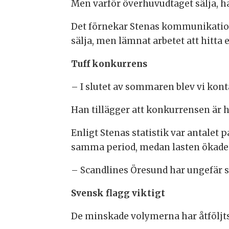
Men varför överhuvudtaget sälja, h
Det förnekar Stenas kommunikations
sälja, men lämnat arbetet att hitta 
Tuff konkurrens
– I slutet av sommaren blev vi konta
Han tillägger att konkurrensen är 
Enligt Stenas statistik var antalet
samma period, medan lasten ökade
– Scandlines Öresund har ungefär 
Svensk flagg viktigt
De minskade volymerna har åtföljts