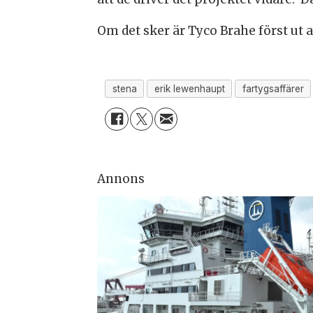
Om det sker är Tyco Brahe först ut a
stena
erik lewenhaupt
fartygsaffärer
Annons