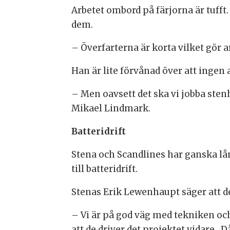
Arbetet ombord på färjorna är tuff
dem.
– Överfarterna är korta vilket gör a
Han är lite förvånad över att ingen 
– Men oavsett det ska vi jobba stenh
Mikael Lindmark.
Batteridrift
Stena och Scandlines har ganska lå
till batteridrift.
Stenas Erik Lewenhaupt säger att de
– Vi är på god väg med tekniken och
att de driver det projektet vidare.
Då