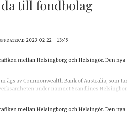
da till fondbolag
2023-02-22 - 13:45
UPPDATERAD
etrafiken mellan Helsingborg och Helsingör. Den ny
som ägs av Commonwealth Bank of Australia, som tar
 verksamheten under namnet Scandlines Helsingbor
etrafiken mellan Helsingborg och Helsingör. Den ny