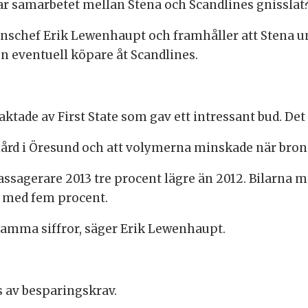
ar samarbetet mellan Stena och Scandlines gnisslat
chef Erik Lewenhaupt och framhåller att Stena under
en eventuell köpare åt Scandlines.
ktade av First State som gav ett intressant bud. Det
hård i Öresund och att volymerna minskade när bro
 passagerare 2013 tre procent lägre än 2012. Bilarna
 med fem procent.
samma siffror, säger Erik Lewenhaupt.
 av besparingskrav.