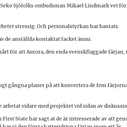
t. Seko Sjöfolks ombudsman Mikael Lindmark vet för
rbetet stressig. Och personalstyrkan har bantats.
av de anställda kontaktat facket ännu.
årt för att Aurora, den enda svenskflaggade färjan, 
ngt gångna planer på att konvertera de fem färjor
 arbetat vidare med projektet vid sidan av diskussio
 First State har sagt at de är intresserade av att 
 har vi den första batteridrivna färjan inom ett år.