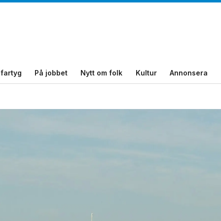
fartyg
På jobbet
Nytt om folk
Kultur
Annonsera