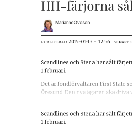
HH-färjorna sål
Marianne
Ovesen
2015-01-13 - 12:56
PUBLICERAD
SENAST 
Scandlines och Stena har sålt färj
1 februari.
Det är fondförvaltaren First State 
Öresund. Den nya ägaren ska driva
Scandlines och Stena har sålt färj
1 februari.