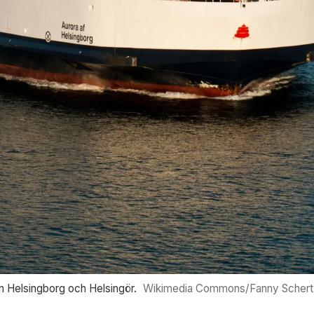
lan Helsingborg och Helsingör.
Wikimedia Commons/Fanny Schert