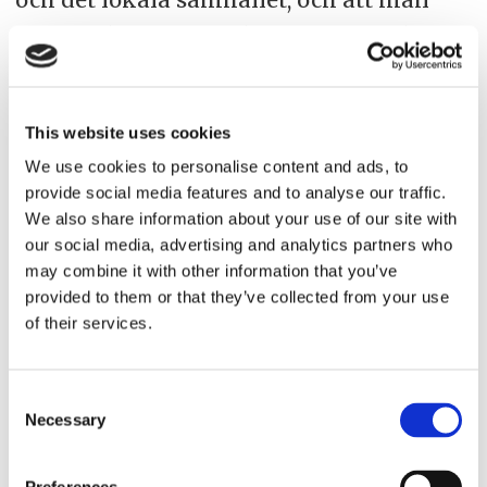
djupt beklagar den skada som orsakats.
Stora investeringar
This website uses cookies
Vidare uppger rederiet att man bedriver
We use cookies to personalise content and ads, to
sin verksamhet enligt internationella
provide social media features and to analyse our traffic.
We also share information about your use of our site with
och europeiska bestämmelser, och att
our social media, advertising and analytics partners who
rederiet de senaste åren har gjort
may combine it with other information that you’ve
betydande investeringar i miljövänlig
provided to them or that they’ve collected from your use
of their services.
teknik för sin flotta. Detta inkluderar två
nya LNG-drivna färjor som togs i drift
Consent
2022 och 2023.
Necessary
Selection
TT-Line är också delaktig i initiativet för