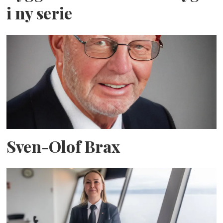
i ny serie
Sven-Olof Brax