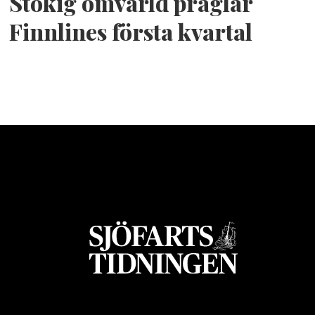
Stökig omvärld präglar
Finnlines första kvartal