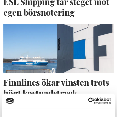
ESL Shipping tar steget mot
egen börsnotering
Finnlines ökar vinsten trots
högt kostnadstryck