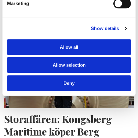
Marketing
Eckerö tyngs av höga
bränslekostnader men
Show details
frakten fortsätter växa
Allow all
Allow selection
Deny
Storaffären: Kongsberg
Maritime köper Berg