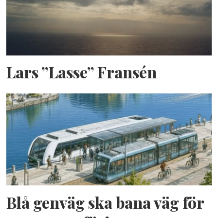
Lars ”Lasse” Fransén
Blå genväg ska bana väg för