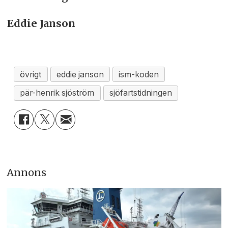
Eddie Janson
övrigt
eddie janson
ism-koden
pär-henrik sjöström
sjöfartstidningen
Annons