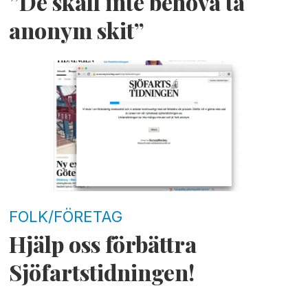
”De skall inte behöva ta
anonym skit”
FOLK/FÖRETAG
Hjälp oss förbättra
Sjöfartstidningen!