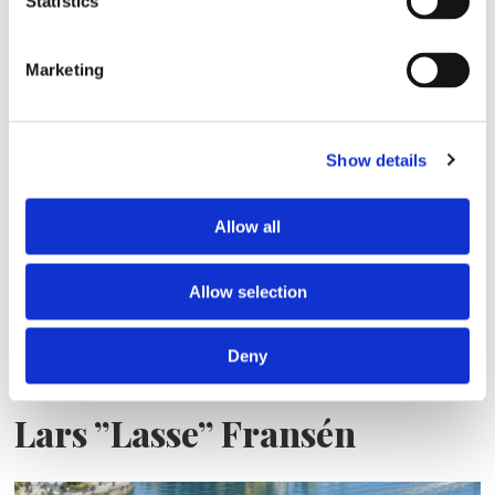
Statistics
Marketing
Sirius tar leverans av
nybygge
Show details
Allow all
Allow selection
Deny
Lars ”Lasse” Fransén