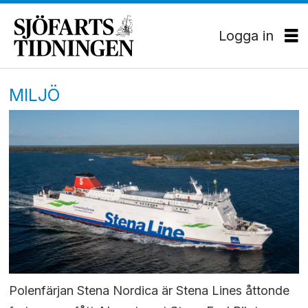
Logga in
MILJÖ
Polenfärjan Stena Nordica är Stena Lines åttonde