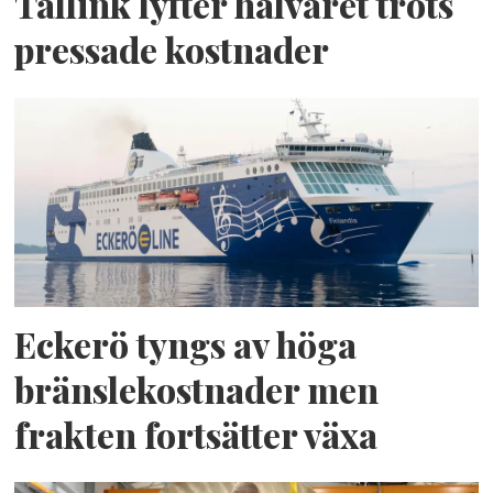
Tallink lyfter halvåret trots
pressade kostnader
Eckerö tyngs av höga
bränslekostnader men
frakten fortsätter växa