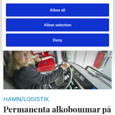
HAMN/LOGISTIK
Allow all
Regeringen säger ja till
Allow selection
alkobommar
Deny
HAMN/LOGISTIK
Permanenta alkobommar på