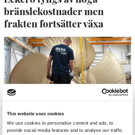
bränslekostnader men
frakten fortsätter växa
Storaffären: Kongsberg
Maritime köper Berg
This website uses cookies
We use cookies to personalise content and ads, to
Propulsion
provide social media features and to analyse our traffic.