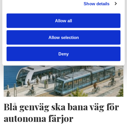
Show details
Allow all
Lars ”Lasse” Fransén
Allow selection
Deny
Blå genväg ska bana väg för
autonoma färjor